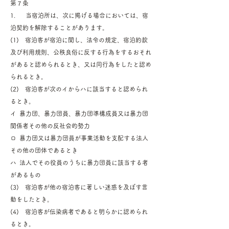
第７条
1. 当宿泊所は、次に掲げる場合においては、宿
泊契約を解除することがあります。
(1) 宿泊客が宿泊に関し、法令の規定、宿泊約款
及び利用規則、公秩良俗に反する行為をするおそれ
があると認められるとき、又は同行為をしたと認め
られるとき。
(2) 宿泊客が次のイからハに該当すると認められ
るとき。
イ 暴力団、暴力団員、暴力団準構成員又は暴力団
関係者その他の反社会的勢力
ロ 暴力団又は暴力団員が事業活動を支配する法人
その他の団体であるとき
ハ 法人でその役員のうちに暴力団員に該当する者
があるもの
(3) 宿泊客が他の宿泊客に著しい迷惑を及ぼす言
動をしたとき。
(4) 宿泊客が伝染病者であると明らかに認められ
るとき。