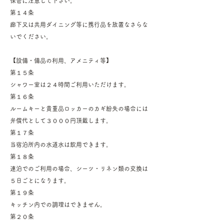
保管に注意して下さい。
第１４条
廊下又は共用ダイニング等に携行品を放置なさらな
いでください。
【設備・備品の利用、アメニティ等】
第１５条
シャワー室は２４時間ご利用いただけます。
第１６条
ルームキーと貴重品ロッカーのカギ紛失の場合には
弁償代として３０００円頂戴します。
第１７条
当宿泊所内の水道水は飲用できます。
第１８条
連泊でのご利用の場合、シーツ・リネン類の交換は
５日ごとになります。
第１９条
キッチン内での調理はできません。
第２０条