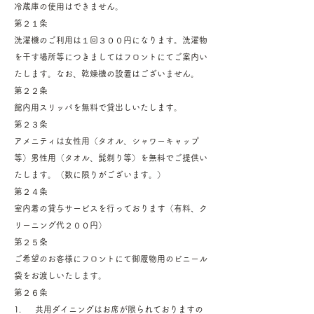
冷蔵庫の使用はできません。
第２１条
洗濯機のご利用は１回３００円になります。洗濯物
を干す場所等につきましてはフロントにてご案内い
たします。なお、乾燥機の設置はございません。
第２２条
館内用スリッパを無料で貸出しいたします。
第２３条
アメニティは女性用（タオル、シャワーキャップ
等）男性用（タオル、髭剃り等）を無料でご提供い
たします。（数に限りがございます。）
第２４条
室内着の貸与サービスを行っております（有料、ク
リーニング代２００円）
第２５条
ご希望のお客様にフロントにて御履物用のビニール
袋をお渡しいたします。
第２６条
1. 共用ダイニングはお席が限られておりますの