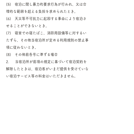
(5) 宿泊に関し暴力的要求行為が行われ、又は合
理的な範囲を超える負担を求められたとき。
(6) 天災等不可抗力に起因する事由により宿泊さ
せることができないとき。
(7) 寝室での寝たばこ、消防用設備等に対するい
たずら、その他当宿泊所が定める利用規則の禁止事
項に従わないとき。
(8) その他前各号に準ずる場合
2. 当宿泊所が前項の規定に基づいて宿泊契約を
解除したときは、宿泊客がいまだ提供を受けていな
い宿泊サービス等の料金はいただきません。
(宿泊の登録)
第８条
1. 宿泊客は、宿泊日当日、当宿泊所のフロント
において、次の事項を登録していただきます。
(1) 宿泊客の氏名、年令、性別、住所及び職業
(2) 外国人にあっては、国籍、旅券番号、入国地
及び入国年月日
(3) 出発日及び出発予定時刻