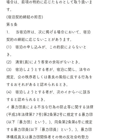
場合は、前項の特約に応じたものとして取り扱いま
す。
(宿泊契約締結の拒否)
第５条
1. 当宿泊所は、次に掲げる場合において、宿泊
契約の締結に応じないことがあります。
(1) 宿泊の申し込みが、この約款によらないと
き。
(2) 満室(員)により客室の余裕がないとき。
(3) 宿泊しようとする者が、宿泊に関し、法令の
規定、公の秩序若しくは善良の風俗に反する行為を
するおそれがあると認められるとき。
(4) 宿泊しようとする者が、次のイからハに該当
すると認められるとき。
イ 暴力団員による不当な行為の防止等に関する法律
(平成3年法律第7 7号)第2条第2号に規定する暴力団
(以下「暴力団」という。)、同条第2条第6号に規定
する暴力団員(以下「暴力団員」という。)、暴力団
準構成員又は暴力団関係者その他の反社会的勢力