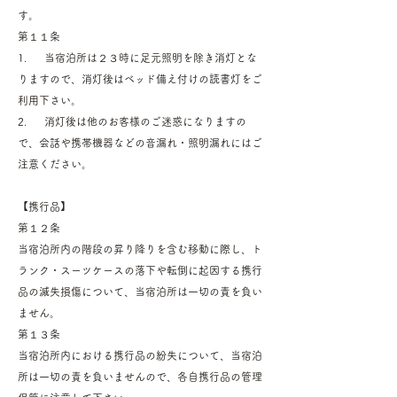
す。
第１１条
1. 当宿泊所は２３時に足元照明を除き消灯とな
りますので、消灯後はベッド備え付けの読書灯をご
利用下さい。
2. 消灯後は他のお客様のご迷惑になりますの
で、会話や携帯機器などの音漏れ・照明漏れにはご
注意ください。
【携行品】
第１２条
当宿泊所内の階段の昇り降りを含む移動に際し、ト
ランク・スーツケースの落下や転倒に起因する携行
品の滅失損傷について、当宿泊所は一切の責を負い
ません。
第１３条
当宿泊所内における携行品の紛失について、当宿泊
所は一切の責を負いませんので、各自携行品の管理