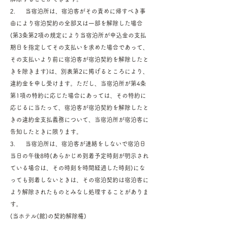
2. 当宿泊所は、宿泊客がその責めに帰すべき事
由により宿泊契約の全部又は一部を解除した場合
(第3条第2項の規定により当宿泊所が申込金の支払
期日を指定してその支払いを求めた場合であって、
その支払いより前に宿泊客が宿泊契約を解除したと
きを除きます)は、別表第2に掲げるところにより、
違約金を申し受けます。ただし、当宿泊所が第4条
第1項の特約に応じた場合にあっては、その特約に
応じるに当たって、宿泊客が宿泊契約を解除したと
きの違約金支払義務について、当宿泊所が宿泊客に
告知したときに限ります。
3. 当宿泊所は、宿泊客が連絡をしないで宿泊日
当日の午後8時(あらかじめ到着予定時刻が明示され
ている場合は、その時刻を時間経過した時刻)にな
っても到着しないときは、その宿泊契約は宿泊客に
より解除されたものとみなし処理することがありま
す。
(当ホテル(館)の契約解除権)