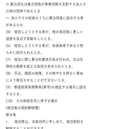
ロ 暴力団又は暴力団員が事業活動を支配する法人そ
の他の団体であるとき
ハ 法人でその役員のうちに暴力団員に該当する者
があるもの
(5) 宿泊しようとする者が、他の宿泊客に著しい
迷惑を及ぼす言動をしたとき。
(6) 宿泊しようとする者が、伝染病者であると明
らかに認められるとき。
(7) 宿泊に関し暴力的要求行為が行われ、又は合
理的な範囲を超える負担を求められたとき。
(8) 天災、施設の故障、その他やむを得ない事由
により宿泊させることができないとき。
(9) 都道府県条例第条(第号)の規定する場合に該当
するとき。
(10) その他前各号に準ずる場合
(宿泊客の契約解除権)
第６条
1. 宿泊客は、当宿泊所に申し出て、宿泊契約を
解除することができます。