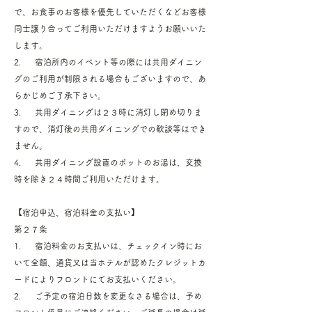
で、お食事のお客様を優先していただくなどお客様
同士譲り合ってご利用いただけますようお願いいた
します。
2. 宿泊所内のイベント等の際には共用ダイニン
グのご利用が制限される場合もございますので、あ
らかじめご了承下さい。
3. 共用ダイニングは２３時に消灯し閉め切りま
すので、消灯後の共用ダイニングでの歓談等はでき
ません。
4. 共用ダイニング設置のポットのお湯は、交換
時を除き２４時間ご利用いただけます。
【宿泊申込、宿泊料金の支払い】
第２７条
1. 宿泊料金のお支払いは、チェックイン時にお
いて全額、通貨又は当ホテルが認めたクレジットカ
ードによりフロントにてお支払いください。
2. ご予定の宿泊日数を変更なさる場合は、予め