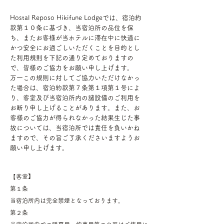
Hostal Reposo Hikifune Lodgeでは、宿泊約
款第１０条に基づき、当宿泊所の品位を保
ち、またお客様が当ホテルに滞在中に快適に
かつ安全にお過ごしいただくことを目的とし
た利用規則を下記の通り定めておりますの
で、皆様のご協力をお願い申し上げます。
万一この規則に対してご協力いただけなかっ
た場合は、宿泊約款第７条第１項第１号によ
り、客室及び当宿泊所内の諸設備のご利用を
お断り申し上げることがあります。また、お
客様のご協力が得られなかった結果生じた事
故については、当宿泊所では責任を負いかね
ますので、その旨ご了承くださいますようお
願い申し上げます。
【
客室】
第１条
当宿泊所内は完全禁煙となっております。
第２条