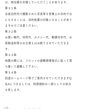
は、相当額を弁償していただくことがあります。
第３１条
当宿泊所内で撮影された写真等を営業上の目的で公
になさることは、法的処置の対象となることがあり
ますのでご注意ください。
第３２条
お買い物代、切符代、タクシー代、郵便切手代、お
荷物送料等のお立替えはお断りさせていただきま
す。
第３３条
地震の際には、フロントの避難誘導指示に従って落
ち着いて避難して下さい。
第３４条
別途ホームページ等でご案内させていただきますQ
＆Aにつきましては、利用規約の一部としての効力
を有します。