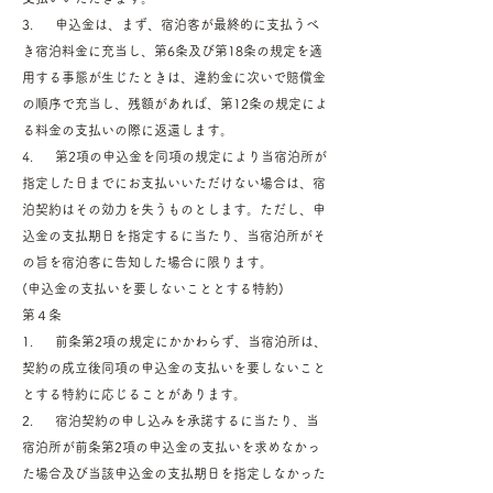
3. 申込金は、まず、宿泊客が最終的に支払うべ
き宿泊料金に充当し、第6条及び第18条の規定を適
用する事態が生じたときは、違約金に次いで賠償金
の順序で充当し、残額があれば、第12条の規定によ
る料金の支払いの際に返還します。
4. 第2項の申込金を同項の規定により当宿泊所が
指定した日までにお支払いいただけない場合は、宿
泊契約はその効力を失うものとします。ただし、申
込金の支払期日を指定するに当たり、当宿泊所がそ
の旨を宿泊客に告知した場合に限ります。
(申込金の支払いを要しないこととする特約)
第４条
1. 前条第2項の規定にかかわらず、当宿泊所は、
契約の成立後同項の申込金の支払いを要しないこと
とする特約に応じることがあります。
2. 宿泊契約の申し込みを承諾するに当たり、当
宿泊所が前条第2項の申込金の支払いを求めなかっ
た場合及び当該申込金の支払期日を指定しなかった