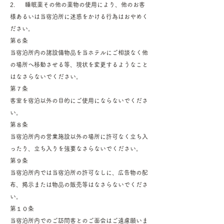
2. 睡眠薬その他の薬物の使用により、他のお客
様あるいは当宿泊所に迷惑をかける行為はおやめく
ださい。
第６条
当宿泊所内の諸設備物品を当ホテルにご相談なく他
の場所へ移動させる等、現状を変更するようなこと
はなさらないでください。
第７条
客室を宿泊以外の目的にご使用にならないでくださ
い。
第８条
当宿泊所内の営業施設以外の場所に許可なく立ち入
ったり、立ち入りを強要なさらないでください。
第９条
当宿泊所内では当宿泊所の許可なしに、広告物の配
布、掲示または物品の販売等はなさらないでくださ
い。
第１０条
当宿泊所内でのご訪問客とのご面会はご遠慮願いま