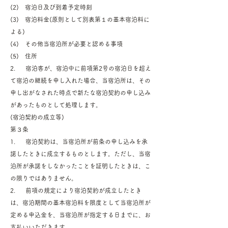
(2) 宿泊日及び到着予定時刻
(3) 宿泊料金(原則として別表第１の基本宿泊料に
よる)
(4) その他当宿泊所が必要と認める事項
(5) 住所
2. 宿泊客が、宿泊中に前項第2号の宿泊日を超え
て宿泊の継続を申し入れた場合、当宿泊所は、その
申し出がなされた時点で新たな宿泊契約の申し込み
があったものとして処理します。
(宿泊契約の成立等)
第３条
1. 宿泊契約は、当宿泊所が前条の申し込みを承
諾したときに成立するものとします。ただし、当宿
泊所が承諾をしなかったことを証明したときは、こ
の限りではありません。
2. 前項の規定により宿泊契約が成立したとき
は、宿泊期間の基本宿泊料を限度として当宿泊所が
定める申込金を、当宿泊所が指定する日までに、お
支払いいただきます。