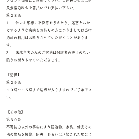
フロント係員にご連絡ください。ご延長の場合は延
長分宿泊料金を前払いでお支払い下さい。
第２８条
1. 他のお客様に不快感を与えたり、迷惑をおか
けするような疾病をお持ちの方につきましては当宿
泊所の利用はお断りさせていただくことがありま
す。
2. 未成年者のみのご宿泊は保護者の許可のない
限りお断りさせていただきます。
【清掃】
第２９条
１０時～１５時まで清掃が入りますのでご了承下さ
い。
【その他】
第３０条
不可抗力以外の事由により建造物、家具、備品その
他の物品を損傷、紛失、あるいは汚染された場合に