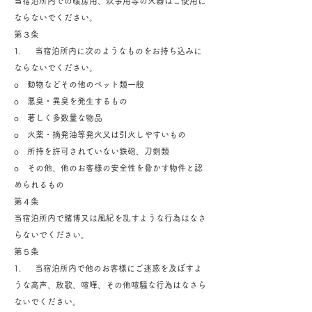
当宿泊所内での暖房用、炊事用等の火器はご使用に
ならないでください。
第３条
1. 当宿泊所内に次のようなものをお持ち込みに
ならないでください。
o 動物などその他のペット類一般
o 悪臭・異臭を発生するもの
o 著しく多数量な物品
o 火薬・摘発油等発火又は引火しやすいもの
o 所持を許可されていない鉄砲、刀剣類
o その他、他のお客様の安全性を脅かす物件と認
められるもの
第４条
当宿泊所内で賭博又は風紀を乱すような行為はなさ
らないでください。
第５条
1. 当宿泊所内で他のお客様にご迷惑を及ぼすよ
うな高声、放歌、喧嘩、その他喧騒な行為はなさら
ないでください。