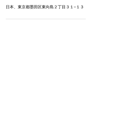
日本、東京都墨田区東向島２丁目３１−１３
株式会社Hostal Reposo Hikifune Lodge
〒131-0032 東京都墨田区東向島2-31-13
ワタナベビル
（2-31-13 Higashimukojima, Sumida-ku,
Tokyo JAPAN ）
Email：
info@reposo-hikifunelodge.com
​恐れ入りますが、お問い合わせはEメールよ
りお願いいたします。
Copyright © Hostal Reposo Hikifune Lodge