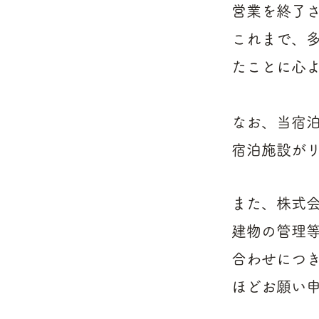
営業を終了
これまで、
たことに心
なお、当宿
宿泊施設が
​
また、
株式会社
建物の管理
合わせにつ
ほどお願い